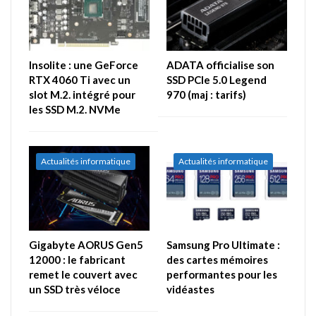
Insolite : une GeForce
ADATA officialise son
RTX 4060 Ti avec un
SSD PCIe 5.0 Legend
slot M.2. intégré pour
970 (maj : tarifs)
les SSD M.2. NVMe
Actualités informatique
Actualités informatique
Gigabyte AORUS Gen5
Samsung Pro Ultimate :
12000 : le fabricant
des cartes mémoires
remet le couvert avec
performantes pour les
un SSD très véloce
vidéastes