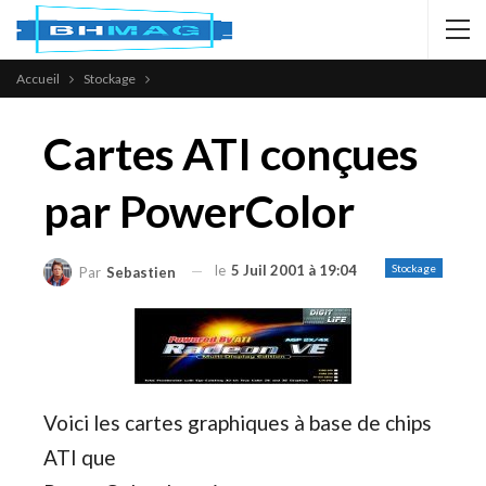
Accueil
Stockage
Cartes ATI conçues
par PowerColor
le
5 Juil 2001 à 19:04
Stockage
Par
Sebastien
Voici les cartes graphiques à base de chips
ATI que