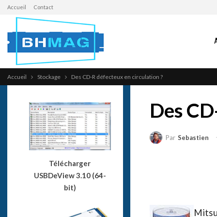
Accueil
Contact
Accueil
Stockage
Des CD-R défecteux en circulation ?
Des CD-
Par
Sebastien
Télécharger
USBDeView 3.10 (64-
bit)
Mitsu