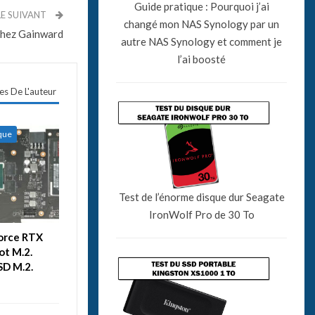
Guide pratique : Pourquoi j’ai
LE SUIVANT
changé mon NAS Synology par un
chez Gainward
autre NAS Synology et comment je
l’ai boosté
les De L'auteur
ique
Test de l’énorme disque dur Seagate
IronWolf Pro de 30 To
Force RTX
ot M.2.
SD M.2.