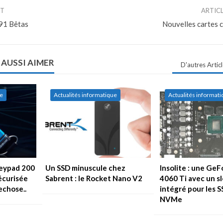
NT
ARTIC
91 Bêtas
Nouvelles cartes 
 AUSSI AIMER
D'autres Artic
ue
Actualités informatique
Actualités informat
Keypad 200
Un SSD minuscule chez
Insolite : une Ge
sécurisée
Sabrent : le Rocket Nano V2
4060 Ti avec un sl
echose..
intégré pour les S
NVMe