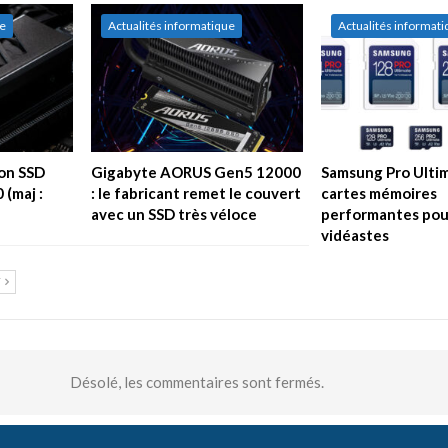
ue
Actualités informatique
Actualités informat
son SSD
Gigabyte AORUS Gen5 12000
Samsung Pro Ultim
 (maj :
: le fabricant remet le couvert
cartes mémoires
avec un SSD très véloce
performantes pour
vidéastes
T
Désolé, les commentaires sont fermés.