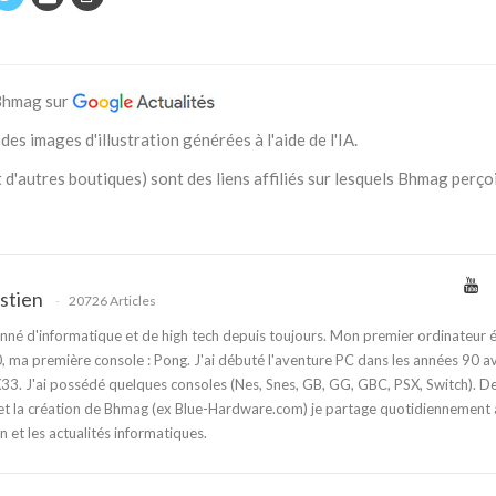
 Bhmag sur
des images d'illustration générées à l'aide de l'IA.
 d'autres boutiques) sont des liens affiliés sur lesquels Bhmag perço
stien
20726 Articles
nné d'informatique et de high tech depuis toujours. Mon premier ordinateur é
 ma première console : Pong. J'ai débuté l'aventure PC dans les années 90 a
3. J'ai possédé quelques consoles (Nes, Snes, GB, GG, GBC, PSX, Switch). D
t la création de Bhmag (ex Blue-Hardware.com) je partage quotidiennement
n et les actualités informatiques.