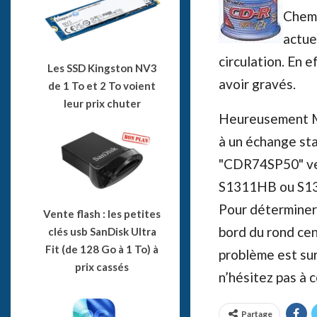
Chemi
actue
circulation. En e
Les SSD Kingston NV3
avoir gravés.
de 1 To et 2 To voient
leur prix chuter
Heureusement Mit
à un échange st
"CDR74SP50" ven
S1311HB ou S131
Pour déterminer 
Vente flash : les petites
bord du rond cen
clés usb SanDisk Ultra
Fit (de 128 Go à 1 To) à
problème est sur
prix cassés
n’hésitez pas à 
Partage