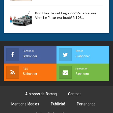
Bon Plan : le set Lego 77256 de Retour
Vers Le Futur est bradé à 19€…
Facebook
Twitter
S'abonner
S'abonner
RSS
Newsletter
S'abonner
S'inscrire
A propos de Bhmag
Contact
Mentions légales
Publicité
Partenariat