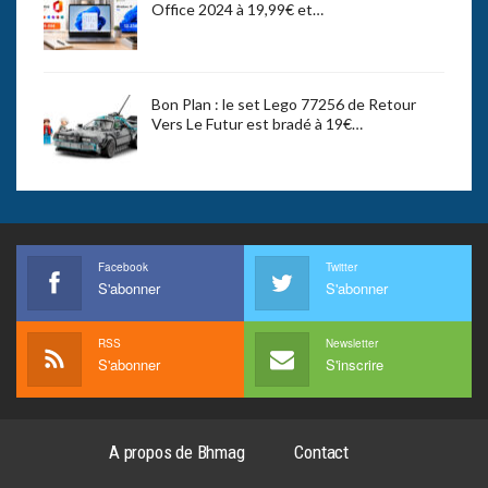
Office 2024 à 19,99€ et…
Bon Plan : le set Lego 77256 de Retour
Vers Le Futur est bradé à 19€…
Facebook
Twitter
S'abonner
S'abonner
RSS
Newsletter
S'abonner
S'inscrire
A propos de Bhmag
Contact