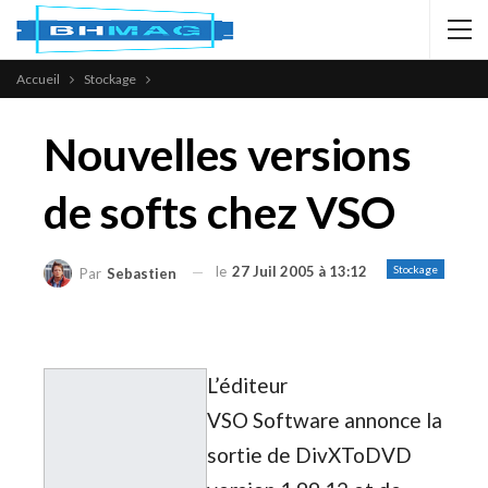
Accueil
Stockage
Nouvelles versions
de softs chez VSO
le
27 Juil 2005 à 13:12
Stockage
Par
Sebastien
L’éditeur
VSO Software annonce la
sortie de DivXToDVD