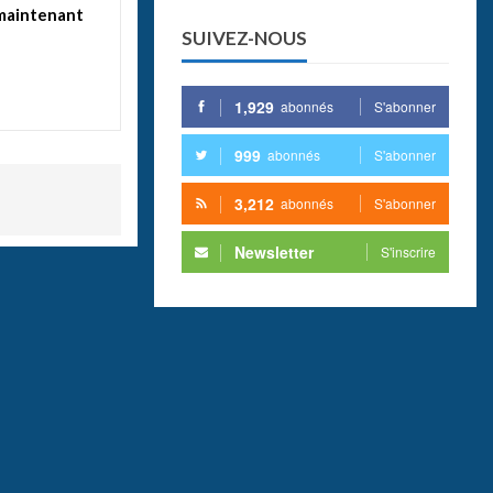
maintenant
SUIVEZ-NOUS
e
1,929
abonnés
S'abonner
999
abonnés
S'abonner
3,212
abonnés
S'abonner
Newsletter
S'inscrire