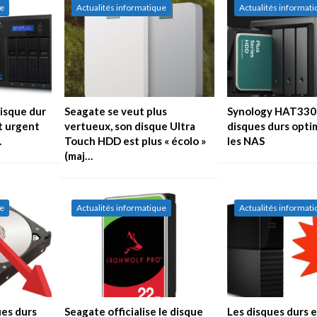
ue
Actualités informatique
Actualités informat
isque dur
Seagate se veut plus
Synology HAT3300
t urgent
vertueux, son disque Ultra
disques durs opti
…
Touch HDD est plus « écolo »
les NAS
(maj…
ue
Actualités informatique
Actualités informat
ues durs
Seagate officialise le disque
Les disques durs