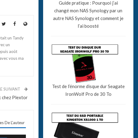
Guide pratique : Pourquoi j’ai
changé mon NAS Synology par un
autre NAS Synology et comment je
l’ai boosté
tait un Tandy
vec un
epuis août
 avec vous ma
Test de l’énorme disque dur Seagate
LE SUIVANT
IronWolf Pro de 30 To
 chez Plextor
les De L'auteur