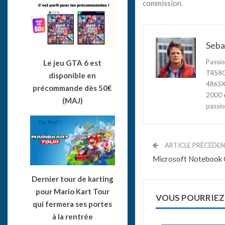
commission.
Seba
Passio
Le jeu GTA 6 est
TRS80,
disponible en
486SX3
précommande dès 50€
2000 e
(MAJ)
passio
ARTICLE PRÉCÉDE
Microsoft Notebook 
Dernier tour de karting
pour Mario Kart Tour
VOUS POURRIEZ
qui fermera ses portes
à la rentrée