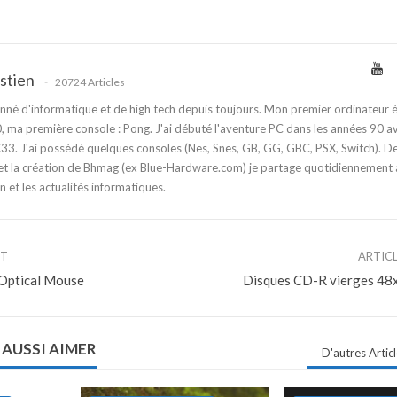
stien
20724 Articles
nné d'informatique et de high tech depuis toujours. Mon premier ordinateur é
 ma première console : Pong. J'ai débuté l'aventure PC dans les années 90 a
3. J'ai possédé quelques consoles (Nes, Snes, GB, GG, GBC, PSX, Switch). D
t la création de Bhmag (ex Blue-Hardware.com) je partage quotidiennement
n et les actualités informatiques.
NT
ARTIC
Optical Mouse
Disques CD-R vierges 48x
 AUSSI AIMER
D'autres Artic