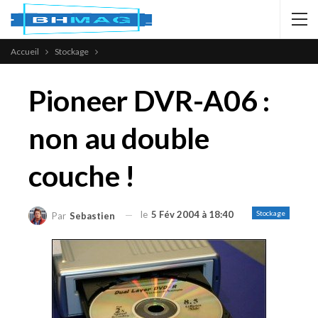
Accueil
Stockage
Pioneer DVR-A06 :
non au double
couche !
le
5 Fév 2004 à 18:40
Stockage
Par
Sebastien