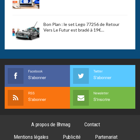
Bon Plan : le set Lego 77256 de Retour
Vers Le Futur est bradé à 19€…
Facebook
Twitter
S'abonner
S'abonner
RSS
Newsletter
S'abonner
S'inscrire
A propos de Bhmag
Contact
Mentions légales
Publicité
Partenariat