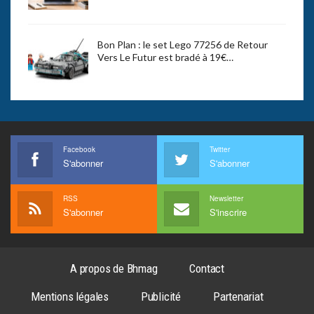
Bon Plan : le set Lego 77256 de Retour
Vers Le Futur est bradé à 19€…
Facebook
Twitter
S'abonner
S'abonner
RSS
Newsletter
S'abonner
S'inscrire
A propos de Bhmag
Contact
Mentions légales
Publicité
Partenariat