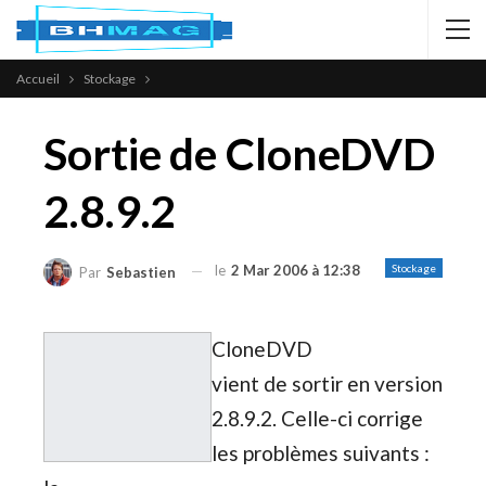
Accueil
Stockage
Sortie de CloneDVD
2.8.9.2
le
2 Mar 2006 à 12:38
Stockage
Par
Sebastien
CloneDVD
vient de sortir en version
2.8.9.2. Celle-ci corrige
les problèmes suivants :