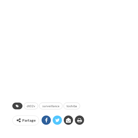
dt02v
surveillance
toshiba
Partage