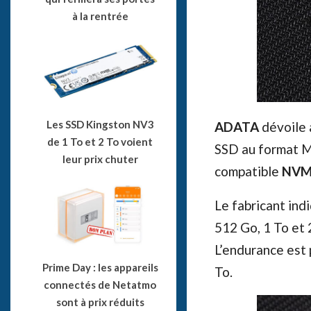
à la rentrée
Les SSD Kingston NV3
ADATA
dévoile 
de 1 To et 2 To voient
SSD au format M
leur prix chuter
compatible
NVM
Le fabricant ind
512 Go, 1 To et 
L’endurance est
Prime Day : les appareils
To.
connectés de Netatmo
sont à prix réduits