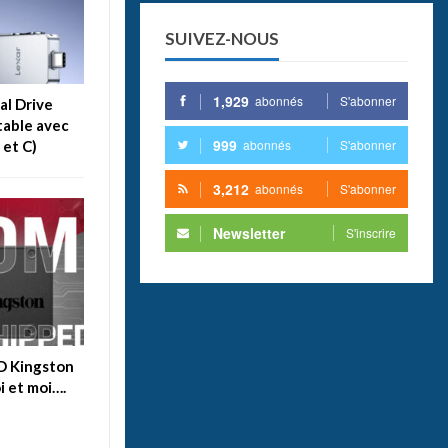
SUIVEZ-NOUS
1,929
abonnés
S'abonner
al Drive
table avec
999
abonnés
S'abonner
 et C)
3,212
abonnés
S'abonner
Newsletter
S'inscrire
SD Kingston
i et moi….