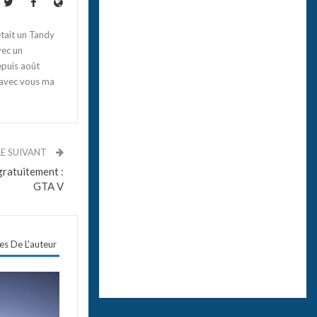
tait un Tandy
vec un
epuis août
 avec vous ma
LE SUIVANT
gratuitement :
GTA V
les De L'auteur