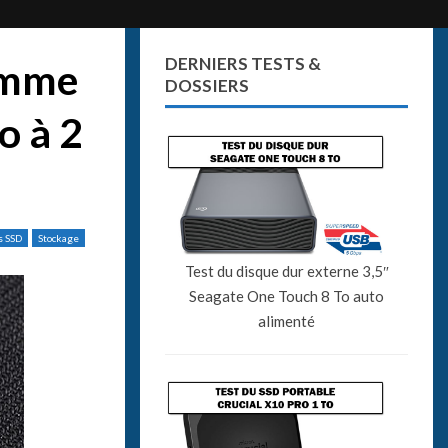
DERNIERS TESTS &
amme
DOSSIERS
o à 2
s SSD
Stockage
Test du disque dur externe 3,5″
Seagate One Touch 8 To auto
alimenté