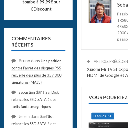
tombe à 99,99€ sur
Seba
CDiscount
Passio
TRS80,
486SX3
2000 e
COMMENTAIRES
passio
RÉCENTS
Bruno
dans
Une pétition
ARTICLE PRÉCÉDE
contre l’arrêt des disques PS5
Xiaomi Mi TV Stick po
HDMI de Google et A
recueille déjà plus de 359.000
signatures (MAJ3)
dans
Sebastien
SanDisk
VOUS POURRIEZ
relance les SSD SATA à des
tarifs fantasmagoriques
Disques SSD
Jerem
dans
SanDisk
relance les SSD SATA à des