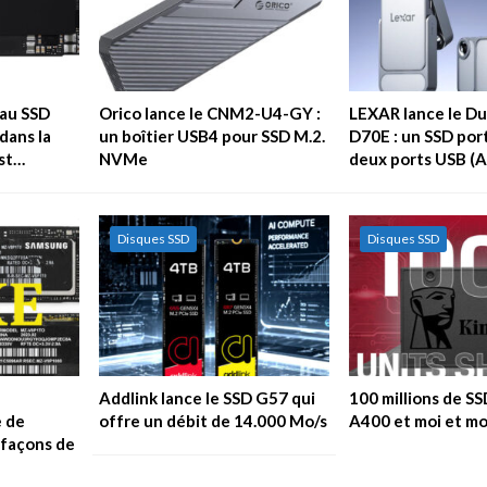
au SSD
Orico lance le CNM2-U4-GY :
LEXAR lance le Du
dans la
un boîtier USB4 pour SSD M.2.
D70E : un SSD por
est…
NVMe
deux ports USB (A
Disques SSD
Disques SSD
Addlink lance le SSD G57 qui
100 millions de S
 de
offre un débit de 14.000 Mo/s
A400 et moi et mo
efaçons de