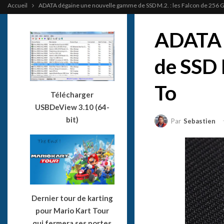
Accueil
ADATA dégaine une nouvelle gamme de SSD M.2. : les Falcon de 256 G
ADATA 
de SSD 
To
Télécharger
USBDeView 3.10 (64-
bit)
Par
Sebastien
Dernier tour de karting
pour Mario Kart Tour
qui fermera ses portes