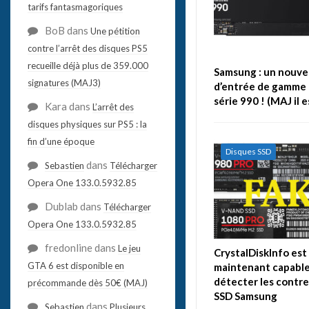
tarifs fantasmagoriques
BoB
dans
Une pétition
contre l’arrêt des disques PS5
recueille déjà plus de 359.000
Samsung : un nouve
signatures (MAJ3)
d’entrée de gamme 
série 990 ! (MAJ il 
Kara
dans
L’arrêt des
disques physiques sur PS5 : la
fin d’une époque
Disques SSD
dans
Sebastien
Télécharger
Opera One 133.0.5932.85
Dublab
dans
Télécharger
Opera One 133.0.5932.85
fredonline
dans
Le jeu
CrystalDiskInfo est
GTA 6 est disponible en
maintenant capable
détecter les contr
précommande dès 50€ (MAJ)
SSD Samsung
dans
Sebastien
Plusieurs