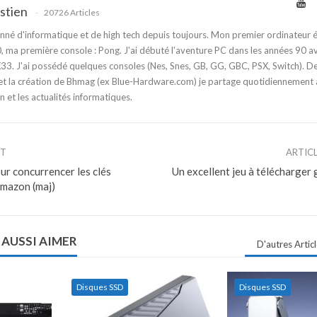
stien
20726 Articles
nné d'informatique et de high tech depuis toujours. Mon premier ordinateur é
 ma première console : Pong. J'ai débuté l'aventure PC dans les années 90 a
3. J'ai possédé quelques consoles (Nes, Snes, GB, GG, GBC, PSX, Switch). D
t la création de Bhmag (ex Blue-Hardware.com) je partage quotidiennement
n et les actualités informatiques.
NT
ARTIC
ur concurrencer les clés
Un excellent jeu à télécharger 
mazon (maj)
 AUSSI AIMER
D'autres Artic
Disques SSD
Disques SSD