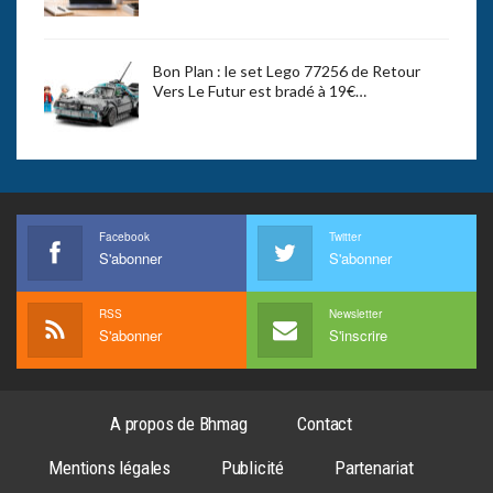
Bon Plan : le set Lego 77256 de Retour
Vers Le Futur est bradé à 19€…
Facebook
Twitter
S'abonner
S'abonner
RSS
Newsletter
S'abonner
S'inscrire
A propos de Bhmag
Contact
Mentions légales
Publicité
Partenariat