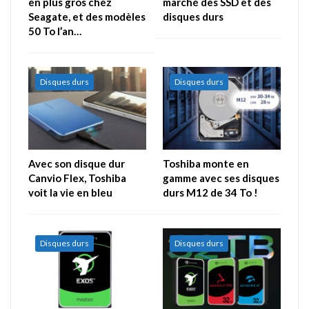
en plus gros chez
marché des SSD et des
Seagate, et des modèles
disques durs
50 To l’an…
Disques durs
Disques durs
Avec son disque dur
Toshiba monte en
Canvio Flex, Toshiba
gamme avec ses disques
voit la vie en bleu
durs M12 de 34 To !
Disques durs
Disques durs