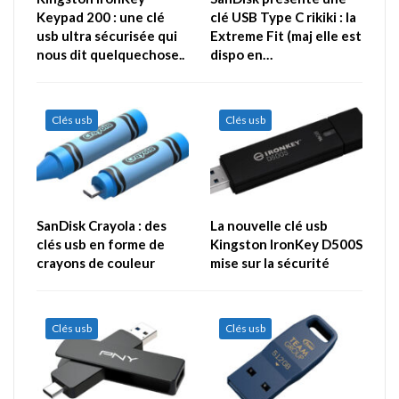
Keypad 200 : une clé
clé USB Type C rikiki : la
usb ultra sécurisée qui
Extreme Fit (maj elle est
nous dit quelquechose..
dispo en…
Clés usb
Clés usb
SanDisk Crayola : des
La nouvelle clé usb
clés usb en forme de
Kingston IronKey D500S
crayons de couleur
mise sur la sécurité
Clés usb
Clés usb