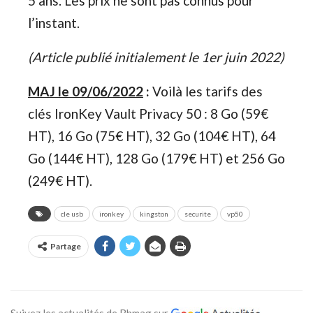
5 ans. Les prix ne sont pas connus pour
l’instant.
(Article publié initialement le 1er juin 2022)
MAJ le 09/06/2022
:
Voilà les tarifs des
clés IronKey Vault Privacy 50 : 8 Go (59€
HT), 16 Go (75€ HT), 32 Go (104€ HT), 64
Go (144€ HT), 128 Go (179€ HT) et 256 Go
(249€ HT).
cle usb
ironkey
kingston
securite
vp50
Partage
Suivez les actualités de Bhmag sur