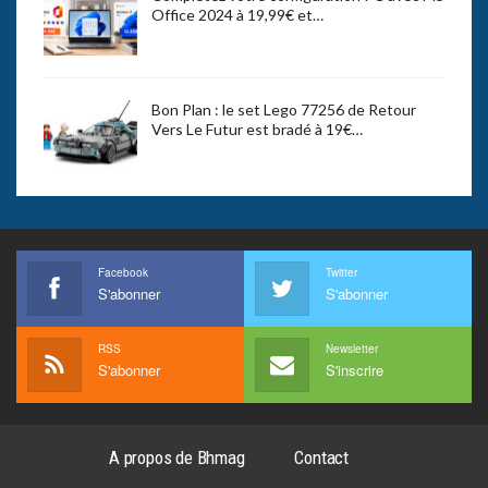
Office 2024 à 19,99€ et…
Bon Plan : le set Lego 77256 de Retour
Vers Le Futur est bradé à 19€…
Facebook
Twitter
S'abonner
S'abonner
RSS
Newsletter
S'abonner
S'inscrire
A propos de Bhmag
Contact