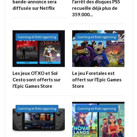
bande-annonce sera
l’arrêt des disques PS5
diffusée sur Netflix
recueille déjà plus de
359.000…
Gaming et Retrogaming
Gaming et Retrogaming
Les jeux OTXO et Sol
Le jeu Foretales est
Cesto sont offerts sur
offert sur l’Epic Games
l’Epic Games Store
Store
Gaming et Retrogaming
Gaming et Retrogaming