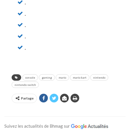
.
.
.
.
.
console
gaming
mario
mario kart
nintendo
nintendo switch
Partage
Suivez les actualités de Bhmag sur