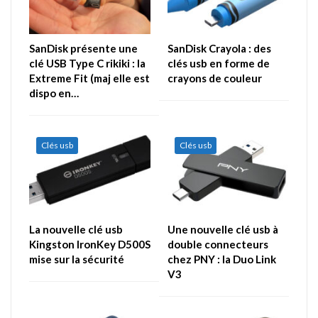
SanDisk présente une
SanDisk Crayola : des
clé USB Type C rikiki : la
clés usb en forme de
Extreme Fit (maj elle est
crayons de couleur
dispo en…
Clés usb
Clés usb
La nouvelle clé usb
Une nouvelle clé usb à
Kingston IronKey D500S
double connecteurs
mise sur la sécurité
chez PNY : la Duo Link
V3