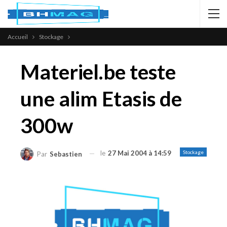
Accueil
Stockage
Materiel.be teste
une alim Etasis de
300w
le
27 Mai 2004 à 14:59
Stockage
Par
Sebastien