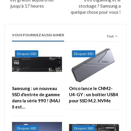
jusqu’à 17 heures
stockage ? Samsung a
quelque chose pour vous !
VOUS POURRIEZ AUSSI AIMER
Tout
Disques SSD
Disques SSD
Samsung : un nouveau
Orico lance le CNM2-
SSD d’entrée de gamme
U4-GY : un boîtier USB4
dans la série 990 ! (MAJ
pour SSD M.2. NVMe
il est…
Disques SSD
Disques SSD