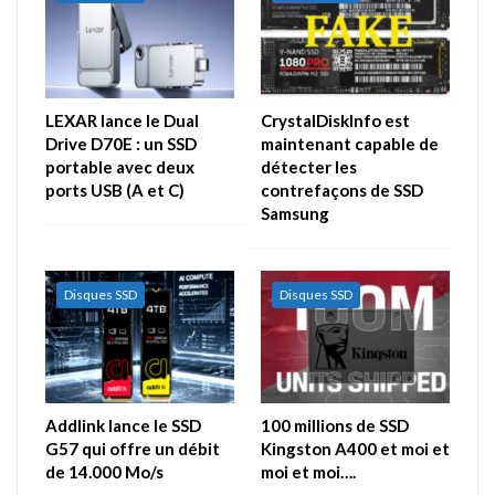
LEXAR lance le Dual
CrystalDiskInfo est
Drive D70E : un SSD
maintenant capable de
portable avec deux
détecter les
ports USB (A et C)
contrefaçons de SSD
Samsung
Disques SSD
Disques SSD
Addlink lance le SSD
100 millions de SSD
G57 qui offre un débit
Kingston A400 et moi et
de 14.000 Mo/s
moi et moi….