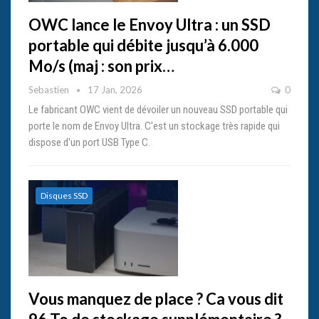
OWC lance le Envoy Ultra : un SSD
portable qui débite jusqu’à 6.000
Mo/s (maj : son prix…
Sebastien
17 Jan, 2026
0
Le fabricant OWC vient de dévoiler un nouveau SSD portable qui
porte le nom de Envoy Ultra. C'est un stockage très rapide qui
dispose d'un port USB Type C.
Disques SSD
Vous manquez de place ? Ca vous dit