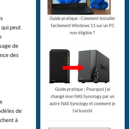
es
Guide pratique : Comment installer
facilement Windows 11 sur un PC
 qui peut
non éligible ?
e
usage de
once des
Guide pratique : Pourquoi j’ai
changé mon NAS Synology par un
ix
autre NAS Synology et comment je
odèles de
l’ai boosté
ichent à