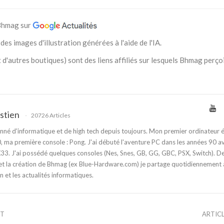
 Bhmag sur
des images d'illustration générées à l'aide de l'IA.
 d'autres boutiques) sont des liens affiliés sur lesquels Bhmag perço
stien
20726 Articles
nné d'informatique et de high tech depuis toujours. Mon premier ordinateur é
 ma première console : Pong. J'ai débuté l'aventure PC dans les années 90 a
3. J'ai possédé quelques consoles (Nes, Snes, GB, GG, GBC, PSX, Switch). D
t la création de Bhmag (ex Blue-Hardware.com) je partage quotidiennement
n et les actualités informatiques.
NT
ARTIC