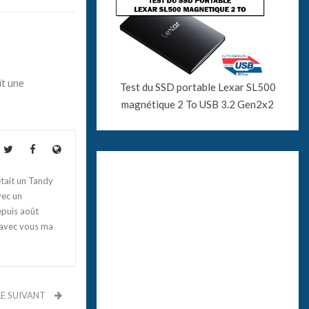
it une
Test du SSD portable Lexar SL500
magnétique 2 To USB 3.2 Gen2x2
tait un Tandy
vec un
epuis août
 avec vous ma
LE SUIVANT