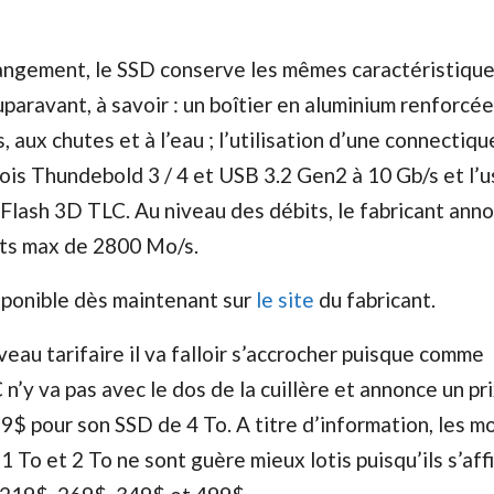
hangement, le SSD conserve les mêmes caractéristiqu
paravant, à savoir : un boîtier en aluminium renforcée
, aux chutes et à l’eau ; l’utilisation d’une connectiqu
fois Thundebold 3 / 4 et USB 3.2 Gen2 à 10 Gb/s et l’
ash 3D TLC. Au niveau des débits, le fabricant ann
rts max de 2800 Mo/s.
isponible dès maintenant sur
le site
du fabricant.
veau tarifaire il va falloir s’accrocher puisque comme
’y va pas avec le dos de la cuillère et annonce un pr
9$ pour son SSD de 4 To. A titre d’information, les m
1 To et 2 To ne sont guère mieux lotis puisqu’ils s’aff