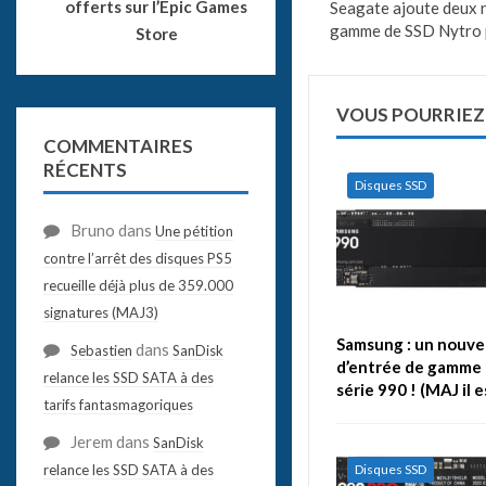
offerts sur l’Epic Games
Seagate ajoute deux n
gamme de SSD Nytro p
Store
VOUS POURRIEZ
COMMENTAIRES
RÉCENTS
Disques SSD
Bruno
dans
Une pétition
contre l’arrêt des disques PS5
recueille déjà plus de 359.000
signatures (MAJ3)
Samsung : un nouve
dans
Sebastien
SanDisk
d’entrée de gamme 
relance les SSD SATA à des
série 990 ! (MAJ il 
tarifs fantasmagoriques
Jerem
dans
SanDisk
Disques SSD
relance les SSD SATA à des