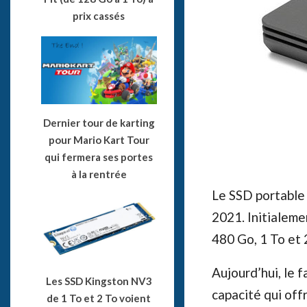
prix cassés
Dernier tour de karting
pour Mario Kart Tour
qui fermera ses portes
à la rentrée
Le SSD portabl
2021. Initialeme
480 Go, 1 To et 
Aujourd’hui, le 
Les SSD Kingston NV3
capacité qui off
de 1 To et 2 To voient