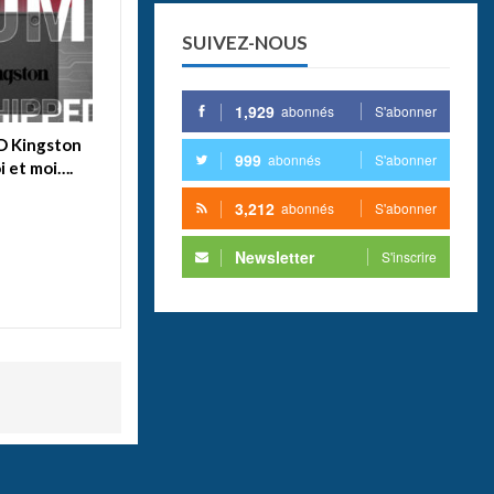
SUIVEZ-NOUS
1,929
abonnés
S'abonner
SD Kingston
999
abonnés
S'abonner
i et moi….
3,212
abonnés
S'abonner
Newsletter
S'inscrire