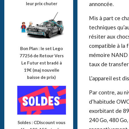
annoncée.
leur prix chuter
Mis à part ce c
techniques qu’au
résiter aux chocs
compatible à la 
Bon Plan : le set Lego
mémoire NAND Fl
77256 de Retour Vers
Le Futur est bradé à
taux de transfe
19€ (maj nouvelle
baisse de prix)
L’appareil est d
Par contre, au ni
d’habitude OWC n
exorbitant de 89
240 Go, 480 Go, 
Soldes : CDiscount vous