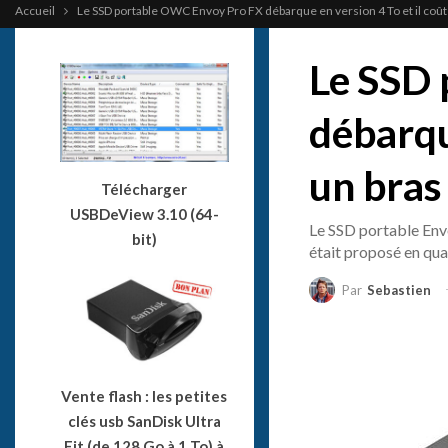
Accueil
Le SSD portable OWC Envoy Pro FX débarque en version 4 To et il coût
Le SSD
débarqu
un bras
Télécharger
USBDeView 3.10 (64-
Le SSD portable Envo
bit)
était proposé en qua
Par
Sebastien
Vente flash : les petites
clés usb SanDisk Ultra
Fit (de 128 Go à 1 To) à