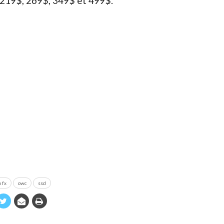
219$, 269$, 349$ et 499$.
 fx
owc
ssd