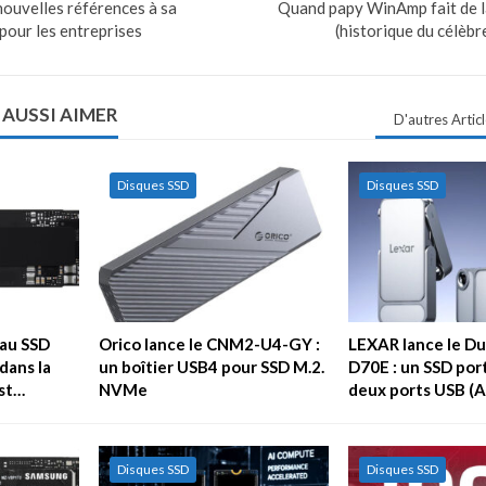
ouvelles références à sa
Quand papy WinAmp fait de l
our les entreprises
(historique du célèbr
 AUSSI AIMER
D'autres Artic
Disques SSD
Disques SSD
au SSD
Orico lance le CNM2-U4-GY :
LEXAR lance le Du
dans la
un boîtier USB4 pour SSD M.2.
D70E : un SSD por
est…
NVMe
deux ports USB (A
Disques SSD
Disques SSD