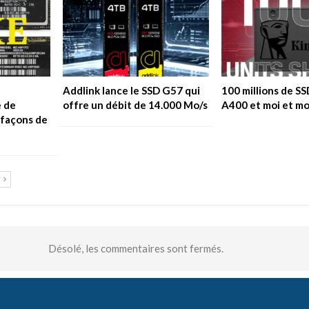
Addlink lance le SSD G57 qui
100 millions de S
 de
offre un débit de 14.000 Mo/s
A400 et moi et mo
efaçons de
T
Désolé, les commentaires sont fermés.