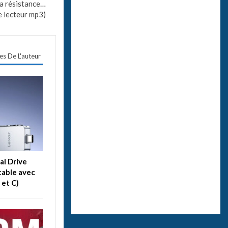
a résistance…
e lecteur mp3)
les De L'auteur
al Drive
table avec
 et C)