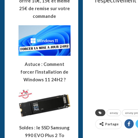
respectivement 
offre 10€, 15€ et même
25€ de remise sur votre
commande
Astuce : Comment
forcer l’installation de
Windows 11 24H2 ?
envoy
envoy pro
Partage
Soldes : le SSD Samsung
990 EVO Plus 2 To