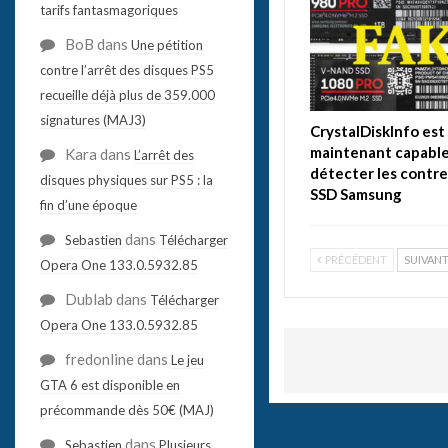
tarifs fantasmagoriques
BoB
dans
Une pétition
contre l’arrêt des disques PS5
recueille déjà plus de 359.000
signatures (MAJ3)
CrystalDiskInfo est
maintenant capable
Kara
dans
L’arrêt des
détecter les contr
disques physiques sur PS5 : la
SSD Samsung
fin d’une époque
dans
Sebastien
Télécharger
PRÉCÉDENT
SUIVAN
Opera One 133.0.5932.85
Dublab
dans
Télécharger
Opera One 133.0.5932.85
fredonline
dans
Le jeu
GTA 6 est disponible en
précommande dès 50€ (MAJ)
dans
Sebastien
Plusieurs