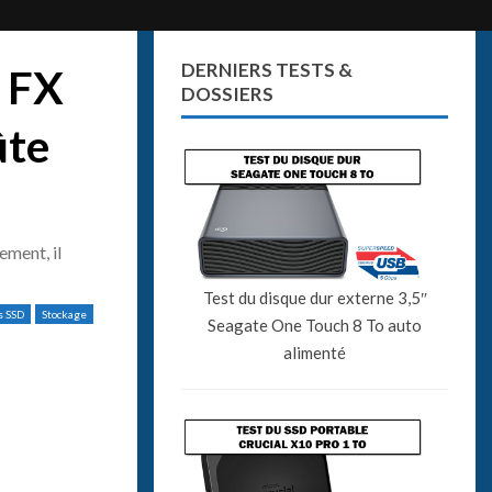
DERNIERS TESTS &
 FX
DOSSIERS
ûte
ement, il
Test du disque dur externe 3,5″
s SSD
Stockage
Seagate One Touch 8 To auto
alimenté