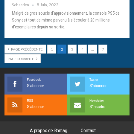
Sebastien
8 Juin, 2022
Malgré de gros soucis d'approvisionnement, la console PS5 de
Sony est tout de même parvenu à s'écouler à 20 milllions
d'exemplaires depuis sa sortie.
PAGE PRÉCÉDENTE
1
2
3
4
…
7
PAGE SUIVANTE
Facebook
Twitter
S'abonner
S'abonner
RSS
Newsletter
S'abonner
S'inscrire
A propos de Bhmag
Contact