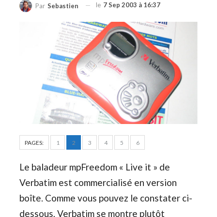
le
7 Sep 2003 à 16:37
Par
Sebastien
PAGES:
1
2
3
4
5
6
Le baladeur mpFreedom « Live it » de
Verbatim est commercialisé en version
boîte. Comme vous pouvez le constater ci-
dessous, Verbatim se montre plutôt