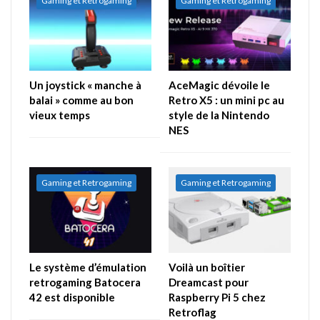
Gaming et Retrogaming
Gaming et Retrogaming
Un joystick « manche à
AceMagic dévoile le
balai » comme au bon
Retro X5 : un mini pc au
vieux temps
style de la Nintendo
NES
Gaming et Retrogaming
Gaming et Retrogaming
Le système d’émulation
Voilà un boîtier
retrogaming Batocera
Dreamcast pour
42 est disponible
Raspberry Pi 5 chez
Retroflag