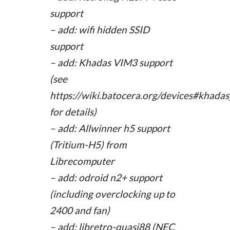
support
– add: wifi hidden SSID
support
– add: Khadas VIM3 support
(see
https://wiki.batocera.org/devices#khada
for details)
– add: Allwinner h5 support
(Tritium-H5) from
Librecomputer
– add: odroid n2+ support
(including overclocking up to
2400 and fan)
– add: libretro-quasi88 (NEC