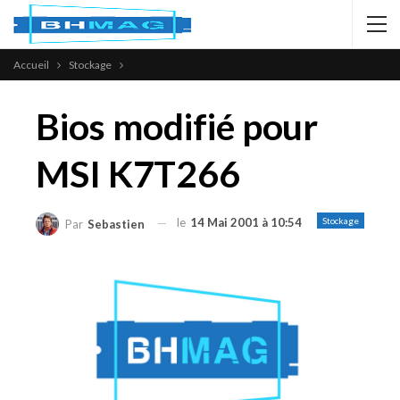
Accueil
Stockage
Bios modifié pour
MSI K7T266
le
14 Mai 2001 à 10:54
Stockage
Par
Sebastien