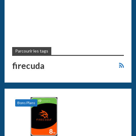
Parcourir les tags
firecuda
Bons Plans