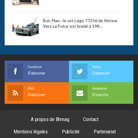
Bon Plan : le set Lego 77256 de Retour
Vers Le Futur est bradé à 19€…
Facebook
Twitter
S'abonner
S'abonner
RSS
Newsletter
S'abonner
S'inscrire
A propos de Bhmag
Contact
Mentions légales
Publicité
Partenariat