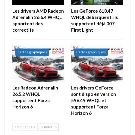
Les drivers AMD Radeon
Les GeForce 610.47
Adrenalin 26.6.4 WHQL
WHQL débarquent, ils
apportent des
supportent déjà 007
correctifs
First Light
Cartes graphiques
Cartes graphiques
Les Radeon Adrenalin
Les drivers GeForce
26.5.2 WHQL
sont dispo en version
supportent Forza
596.49 WHQL et
Horizon 6
supportent Forza
Horizon 6
PRÉCÉDENT
SUIVANT