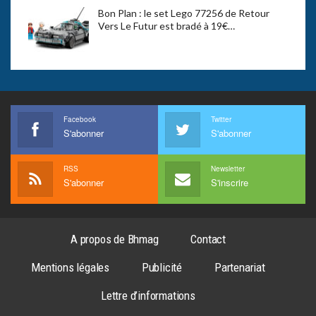
Bon Plan : le set Lego 77256 de Retour
Vers Le Futur est bradé à 19€…
Facebook
Twitter
S'abonner
S'abonner
RSS
Newsletter
S'abonner
S'inscrire
A propos de Bhmag
Contact
Mentions légales
Publicité
Partenariat
Lettre d’informations