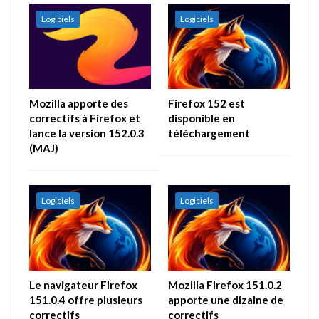
Logiciels
Logiciels
Mozilla apporte des
Firefox 152 est
correctifs à Firefox et
disponible en
lance la version 152.0.3
téléchargement
(MAJ)
Logiciels
Logiciels
Le navigateur Firefox
Mozilla Firefox 151.0.2
151.0.4 offre plusieurs
apporte une dizaine de
correctifs
correctifs