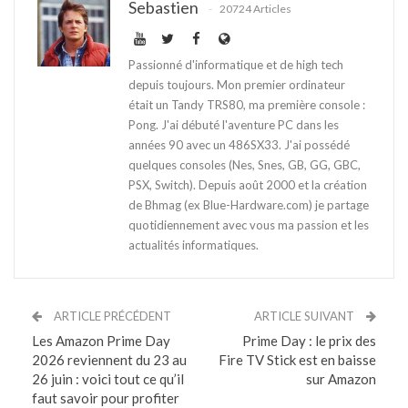
Sebastien
20724 Articles
Passionné d'informatique et de high tech
depuis toujours. Mon premier ordinateur
était un Tandy TRS80, ma première console :
Pong. J'ai débuté l'aventure PC dans les
années 90 avec un 486SX33. J'ai possédé
quelques consoles (Nes, Snes, GB, GG, GBC,
PSX, Switch). Depuis août 2000 et la création
de Bhmag (ex Blue-Hardware.com) je partage
quotidiennement avec vous ma passion et les
actualités informatiques.
ARTICLE PRÉCÉDENT
ARTICLE SUIVANT
Les Amazon Prime Day
Prime Day : le prix des
2026 reviennent du 23 au
Fire TV Stick est en baisse
26 juin : voici tout ce qu’il
sur Amazon
faut savoir pour profiter