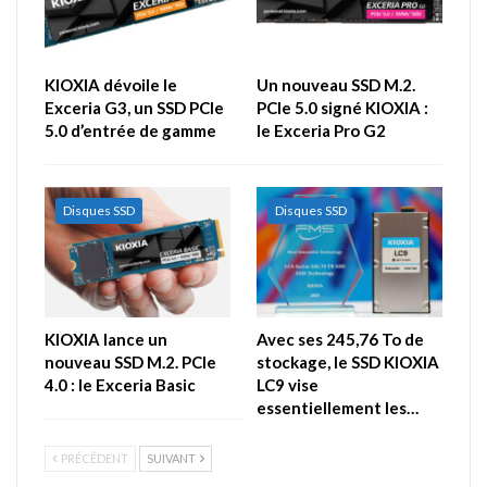
KIOXIA dévoile le
Un nouveau SSD M.2.
Exceria G3, un SSD PCIe
PCIe 5.0 signé KIOXIA :
5.0 d’entrée de gamme
le Exceria Pro G2
Disques SSD
Disques SSD
KIOXIA lance un
Avec ses 245,76 To de
nouveau SSD M.2. PCIe
stockage, le SSD KIOXIA
4.0 : le Exceria Basic
LC9 vise
essentiellement les…
PRÉCÉDENT
SUIVANT