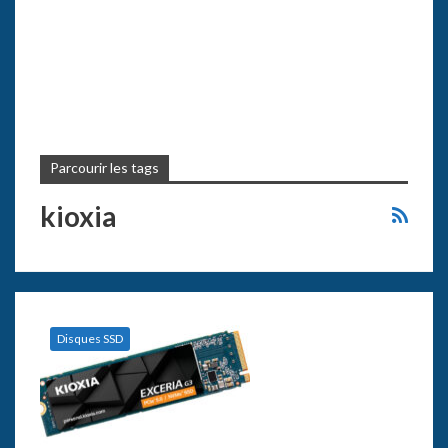
Parcourir les tags
kioxia
Disques SSD