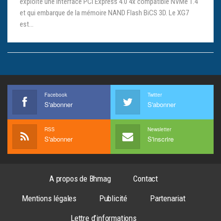
exploite une interface PCI Express 4.0 4x compatible NVMe 1.4
et qui embarque de la mémoire NAND Flash BiCS 3D. Le XG7
est…
Facebook
Twitter
S'abonner
S'abonner
RSS
Newsletter
S'abonner
S'inscrire
A propos de Bhmag
Contact
Mentions légales
Publicité
Partenariat
Lettre d’informations