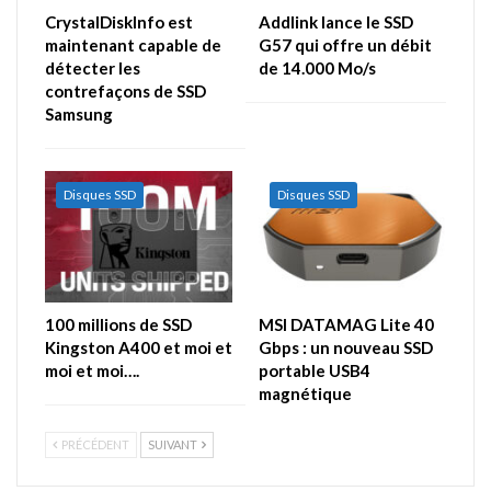
CrystalDiskInfo est
Addlink lance le SSD
maintenant capable de
G57 qui offre un débit
détecter les
de 14.000 Mo/s
contrefaçons de SSD
Samsung
Disques SSD
Disques SSD
100 millions de SSD
MSI DATAMAG Lite 40
Kingston A400 et moi et
Gbps : un nouveau SSD
moi et moi….
portable USB4
magnétique
PRÉCÉDENT
SUIVANT