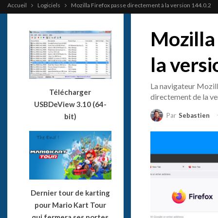
Accueil
Logiciels
Mozilla Firefox passe directement à la version 144.0.2
Mozilla
la vers
La navigateur Mozill
Télécharger
directement de la ver
USBDeView 3.10 (64-
Par
Sebastien
bit)
Dernier tour de karting
pour Mario Kart Tour
qui fermera ses portes