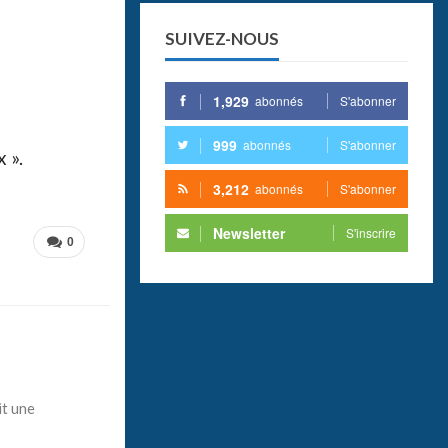
SUIVEZ-NOUS
1,929
abonnés
S'abonner
999
abonnés
S'abonner
 ».
3,212
abonnés
S'abonner
Newsletter
S'inscrire
0
it une