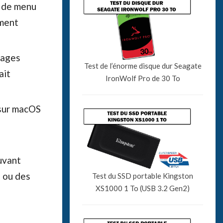
e de menu
ement
mages
Test de l’énorme disque dur Seagate
ait
IronWolf Pro de 30 To
 sur macOS
uvant
s ou des
Test du SSD portable Kingston
XS1000 1 To (USB 3.2 Gen2)