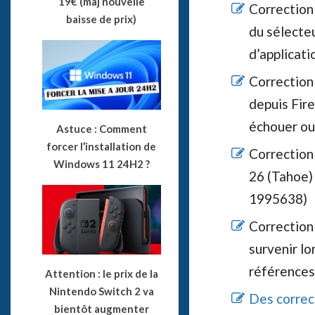
19€ (maj nouvelle
Correction
baisse de prix)
du sélecte
d’applicat
Correction
depuis Fir
échouer ou
Astuce : Comment
forcer l’installation de
Correction
Windows 11 24H2 ?
26 (Tahoe)
1995638)
Correction
survenir lo
références
Attention : le prix de la
Nintendo Switch 2 va
Des correc
bientôt augmenter