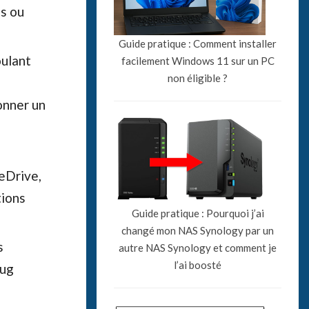
es ou
Guide pratique : Comment installer
oulant
facilement Windows 11 sur un PC
non éligible ?
onner un
eDrive,
tions
Guide pratique : Pourquoi j’ai
changé mon NAS Synology par un
s
autre NAS Synology et comment je
l’ai boosté
bug