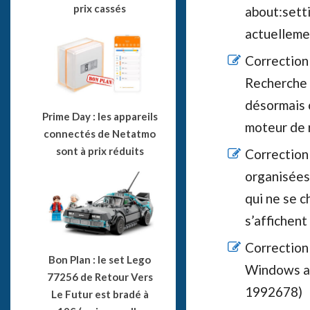
prix cassés
about:sett
actuelleme
Correction
Recherche u
désormais 
Prime Day : les appareils
moteur de 
connectés de Netatmo
sont à prix réduits
Correction
organisées
qui ne se c
s’affichen
Correction 
Bon Plan : le set Lego
Windows aya
77256 de Retour Vers
1992678)
Le Futur est bradé à