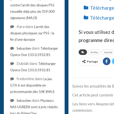
contre l’arrêt des disques PS5
Télécharge
recueille déjà plus de 359.000
Télécharge
signatures (MAJ3)
Kara
dans
L’arrêt des
Si vous utilisez
disques physiques sur PS5 : la
programme direct
fin d’une époque
dans
Sebastien
Télécharger
firefox
mozilla
Opera One 133.0.5932.85
Partage
Dublab
dans
Télécharger
Opera One 133.0.5932.85
fredonline
dans
Le jeu
GTA 6 est disponible en
Suivez les actualités de
précommande dès 50€ (MAJ)
Cet article peut contenir 
dans
Sebastien
Plusieurs
Les liens vers Amazon (et
NAS UGREEN sont à prix réduits
commission.
lors du Prime Day