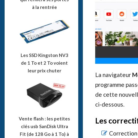
à la rentrée
Les SSD Kingston NV3
de 1 To et 2 To voient
leur prix chuter
La navigateur
Mo
programme pass
de cette nouvell
ci-dessous.
Vente flash : les petites
Les correcti
clés usb SanDisk Ultra
Correction 
Fit (de 128 Go à 1 To) à